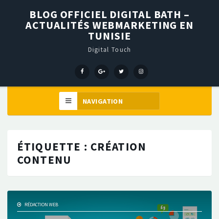
BLOG OFFICIEL DIGITAL BATH –
ACTUALITÉS WEBMARKETING EN
TUNISIE
Digital Touch
Menu
Menu
Menu
Élément
Item
Item
Item
de
menu
ÉTIQUETTE :
CRÉATION
CONTENU
RÉDACTION WEB