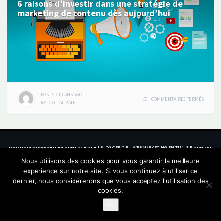
6 raisons d’investir dans une stratégie de
marketing de contenu dès aujourd’hui
POSTED
10 ANS
AGO
SUR
COMMENTAIRES FERMÉS
BY
DIGITAL BATH
6
RAISON
D’INVES
DANS
UNE
STRATÉG
PROUDLY POWERED BY DIGITAL BATH
|
BLOG OFFICIEL: WEBMARKETING EN TUNISIE
DIGITAL
DE
BATH
Nous utilisons des cookies pour vous garantir la meilleure
MARKET
MENU
MENU
MENU
ÉLÉMENT
DE
expérience sur notre site. Si vous continuez à utiliser ce
ITEM
ITEM
ITEM
DE
CONTE
dernier, nous considérerons que vous acceptez l'utilisation des
DÈS
MENU
cookies.
AUJOUR
Ok