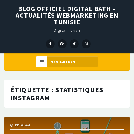
BLOG OFFICIEL DIGITAL BATH –
ACTUALITÉS WEBMARKETING EN
TUNISIE
Digital Touch
Menu
Menu
Menu
Élément
Item
Item
Item
de
menu
ÉTIQUETTE :
STATISTIQUES
INSTAGRAM
INSTAGRAM