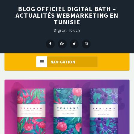
BLOG OFFICIEL DIGITAL BATH –
ACTUALITÉS WEBMARKETING EN
TUNISIE
Digital Touch
Menu
Menu
Menu
Élément
Item
Item
Item
de
menu