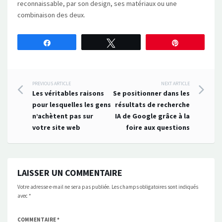
reconnaissable, par son design, ses matériaux ou une
combinaison des deux.
Partagez
Tweetez
Épingle
Post
PREVIOUS ARTICLE
NEXT ARTICLE
Les véritables raisons
Se positionner dans les
navigation
pour lesquelles les gens
résultats de recherche
n’achètent pas sur
IA de Google grâce à la
votre site web
foire aux questions
LAISSER UN COMMENTAIRE
Votre adresse e-mail ne sera pas publiée.
Les champs obligatoires sont indiqués
avec
*
COMMENTAIRE
*