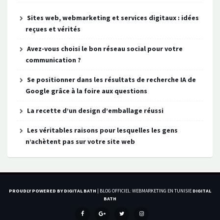
Sites web, webmarketing et services digitaux : idées
reçues et vérités
Avez-vous choisi le bon réseau social pour votre
communication ?
Se positionner dans les résultats de recherche IA de
Google grâce à la foire aux questions
La recette d’un design d’emballage réussi
Les véritables raisons pour lesquelles les gens
n’achètent pas sur votre site web
PROUDLY POWERED BY DIGITAL BATH
|
BLOG OFFICIEL: WEBMARKETING EN TUNISIE
DIGITAL
BATH
MENU
MENU
MENU
ÉLÉMENT
ITEM
ITEM
ITEM
DE