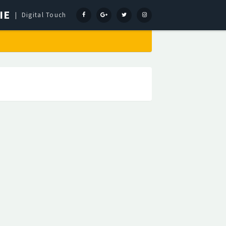
IE
Menu
Menu
Menu
Élément
Digital Touch
Item
Item
Item
de
menu