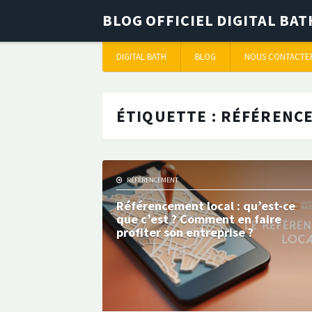
BLOG OFFICIEL DIGITAL BA
DIGITAL BATH
BLOG
NOUS CONTACTE
ÉTIQUETTE :
RÉFÉRENCE
RÉFÉRENCEMENT
Référencement local : qu’est-ce
que c’est ? Comment en faire
profiter son entreprise ?