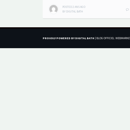
POSTED
2 ANS
AGO
BY
DIGITAL BATH
PROUDLY POWERED BY DIGITAL BATH
|
BLOG OFFICIEL: WEBMARKE