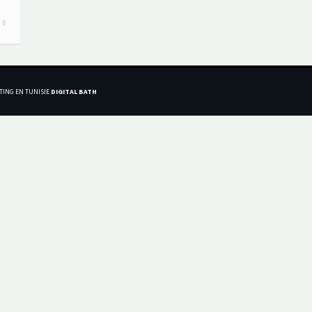
0
TING EN TUNISIE
DIGITAL BATH