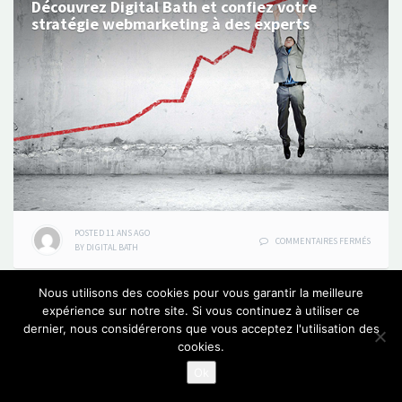
Découvrez Digital Bath et confiez votre
stratégie webmarketing à des experts
POSTED
11 ANS
AGO
SUR
COMMENTAIRES FERMÉS
BY
DIGITAL BATH
DÉCOUV
DIGITAL
BATH
Nous utilisons des cookies pour vous garantir la meilleure
ET
expérience sur notre site. Si vous continuez à utiliser ce
CONFIE
VOTRE
dernier, nous considérerons que vous acceptez l'utilisation des
PROUDLY POWERED BY DIGITAL BATH
|
BLOG OFFICIEL: WEBMARKETING EN TUNISIE
DIGITAL
STRATÉG
BATH
cookies.
WEBMAR
MENU
MENU
MENU
ÉLÉMENT
À
Ok
ITEM
ITEM
ITEM
DE
DES
EXPERT
MENU