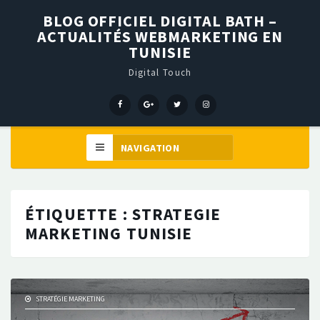
BLOG OFFICIEL DIGITAL BATH –
ACTUALITÉS WEBMARKETING EN
TUNISIE
Digital Touch
Menu
Menu
Menu
Élément
Item
Item
Item
de
menu
ÉTIQUETTE :
STRATEGIE
MARKETING TUNISIE
STRATÉGIE MARKETING