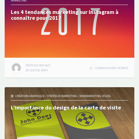
MARKETING
À
S’AGRAN
Les 4 tendances marketing sur Instagram à
?
connaître pour 2017
POSTED
9 ANS
AGO
SUR
COMMENTAIRES FERMÉS
BY
DIGITAL BATH
LES
4
TENDAN
MARKET
SUR
CRÉATION GRAPHIQUE
/
STRATÉGIE MARKETING
/
WEBMARKETING VISUEL
INSTAG
À
L’importance du design de la carte de visite
CONNAÎ
POUR
2017