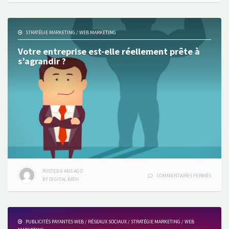
LE
WEBMAR
EST-
IL
STRATÉGIE MARKETING
/
WEB MARKETING
SI
IMPORT
Votre entreprise est-elle réellement prête à
?
s’agrandir ?
POSTED
9 ANS
AGO
SUR
COMMENTAIRES FERMÉS
BY
DIGITAL BATH
VOTRE
ENTREP
EST-
ELLE
RÉELLE
PUBLICITÉS PAYANTES WEB
/
RÉSEAUX SOCIAUX
/
STRATÉGIE MARKETING
/
WEB
PRÊTE