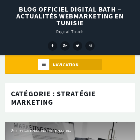
BLOG OFFICIEL DIGITAL BATH –
ACTUALITÉS WEBMARKETING EN
TUNISIE
Digital Touch
Menu
Menu
Menu
Élément
Item
Item
Item
de
menu
CATÉGORIE :
STRATÉGIE
MARKETING
STRATÉGIE MARKETING
/
WEB MARKETING