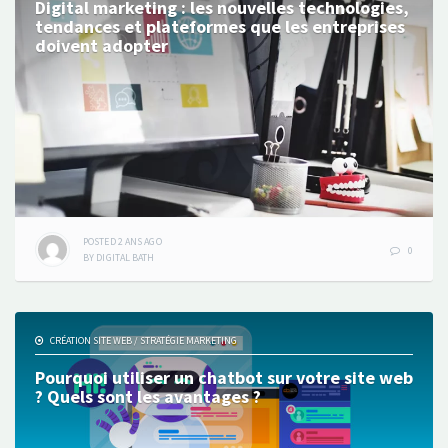
Digital marketing : les nouvelles technologies,
tendances et plateformes que les entreprises
doivent adopter
POSTED
2 ANS
AGO
0
BY
DIGITAL BATH
CRÉATION SITE WEB
/
STRATÉGIE MARKETING
Pourquoi utiliser un chatbot sur votre site web
? Quels sont les avantages ?