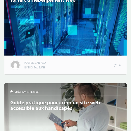
POSTED
1 AN
AGO
0
BY
DIGITAL BATH
CRÉATION SITE WEB
Guide pratique pour créer un site web
accessible aux handicapés