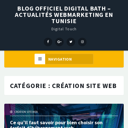
BLOG OFFICIEL DIGITAL BATH –
ACTUALITÉS WEBMARKETING EN
TUNISIE
Digital Touch
Menu
Menu
Menu
Élément
Item
Item
Item
de
menu
CATÉGORIE :
CRÉATION SITE WEB
CRÉATION SITE WEB
Ce qu’il faut savoir pour bien choisir son
forfait d’hébergement web