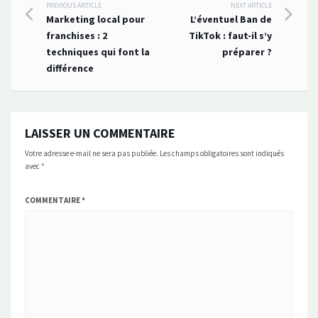
Post
PREVIOUS ARTICLE
NEXT ARTICLE
Marketing local pour
L’éventuel Ban de
navigation
franchises : 2
TikTok : faut-il s’y
techniques qui font la
préparer ?
différence
LAISSER UN COMMENTAIRE
Votre adresse e-mail ne sera pas publiée.
Les champs obligatoires sont indiqués
avec
*
COMMENTAIRE
*