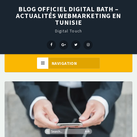
BLOG OFFICIEL DIGITAL BATH –
ACTUALITÉS WEBMARKETING EN
TUNISIE
Digital Touch
Menu
Menu
Menu
Élément
Item
Item
Item
de
menu