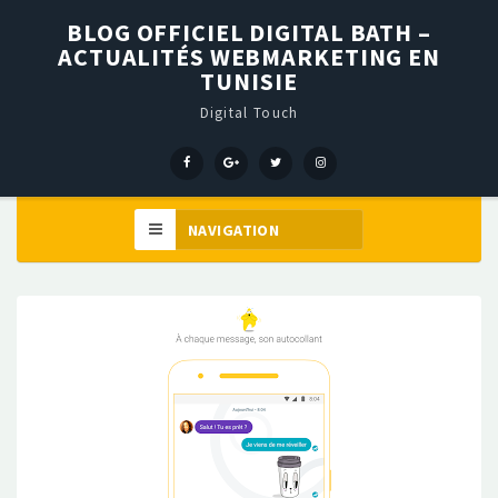
BLOG OFFICIEL DIGITAL BATH –
ACTUALITÉS WEBMARKETING EN
TUNISIE
Digital Touch
Menu
Menu
Menu
Élément
Item
Item
Item
de
menu