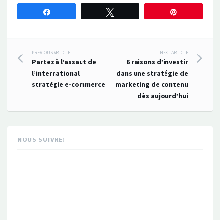
Partagez
Tweetez
Épingle
Post
PREVIOUS ARTICLE
NEXT ARTICLE
Partez à l’assaut de
6 raisons d’investir
navigation
l’international :
dans une stratégie de
stratégie e-commerce
marketing de contenu
dès aujourd’hui
NOUS SUIVRE: