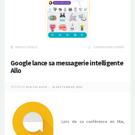
SUR
PRODUIT GOOGLE
COMMENTAIRES FERMÉS
GOOGLE
LANCE
Google lance sa messagerie intelligente
SA
MESSAG
Allo
INTELLI
ALLO
POSTED BY
DIGITAL BATH
26 SEPTEMBRE 2016
Lors de sa conférence en Mai,