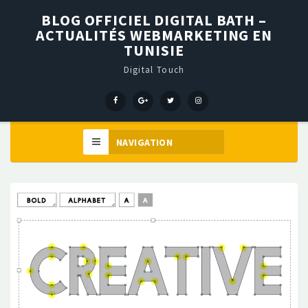
BLOG OFFICIEL DIGITAL BATH –
ACTUALITÉS WEBMARKETING EN
TUNISIE
Digital Touch
Menu
Menu
Menu
Élément
Item
Item
Item
de
menu