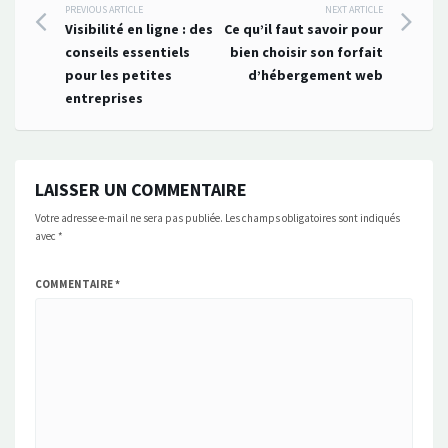
Post
PREVIOUS ARTICLE
NEXT ARTICLE
Visibilité en ligne : des
Ce qu’il faut savoir pour
navigation
conseils essentiels
bien choisir son forfait
pour les petites
d’hébergement web
entreprises
LAISSER UN COMMENTAIRE
Votre adresse e-mail ne sera pas publiée.
Les champs obligatoires sont indiqués
avec
*
COMMENTAIRE
*