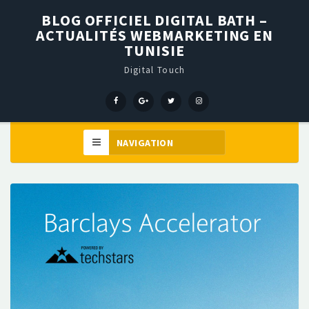
BLOG OFFICIEL DIGITAL BATH –
ACTUALITÉS WEBMARKETING EN
TUNISIE
Digital Touch
Menu
Menu
Menu
Élément
Item
Item
Item
de
menu