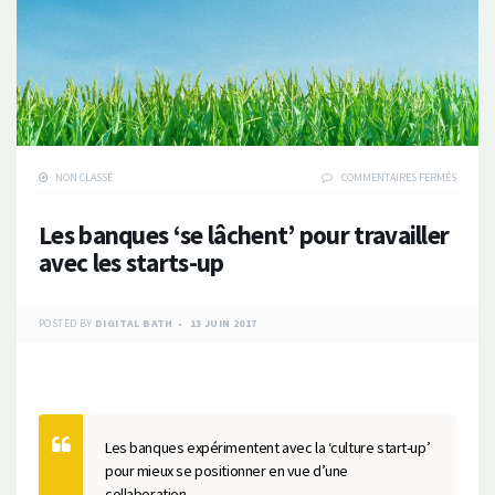
SUR
NON CLASSÉ
COMMENTAIRES FERMÉS
LES
BANQUE
Les banques ‘se lâchent’ pour travailler
‘SE
LÂCHENT
avec les starts-up
POUR
TRAVAIL
AVEC
LES
POSTED BY
DIGITAL BATH
13 JUIN 2017
STARTS-
UP
Les banques expérimentent avec la ‘culture start-up’
pour mieux se positionner en vue d’une
collaboration.