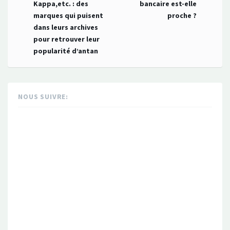
navigation
Kappa,etc. : des
bancaire est-elle
marques qui puisent
proche ?
dans leurs archives
pour retrouver leur
popularité d’antan
NOUS SUIVRE: