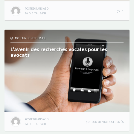
POSTED
5 ANS
AGO
0
BY
DIGITAL BATH
MOTEUR DE RECHERCHE
L’avenir des recherches vocales pour les
avocats
POSTED
8 ANS
AGO
SUR
COMMENTAIRES FERMÉS
BY
DIGITAL BATH
L’AVENI
DES