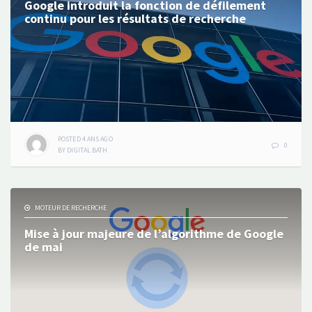
Google introduit la fonction de défilement
continu pour les résultats de recherche
POSTED
4 ANS
AGO
0
BY
DIGITAL BATH
MOTEUR DE RECHERCHE
Mise à jour majeure de l’algorithme de Google
de mai