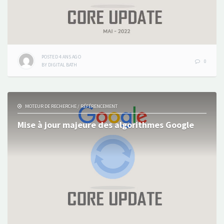
POSTED
4 ANS
AGO
0
BY
DIGITAL BATH
MOTEUR DE RECHERCHE
/
RÉFÉRENCEMENT
Mise à jour majeure des algorithmes Google