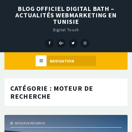
BLOG OFFICIEL DIGITAL BATH –
ACTUALITÉS WEBMARKETING EN
TUNISIE
Digital Touch
Menu
Menu
Menu
Élément
Item
Item
Item
de
menu
CATÉGORIE :
MOTEUR DE
RECHERCHE
MOTEUR DE RECHERCHE