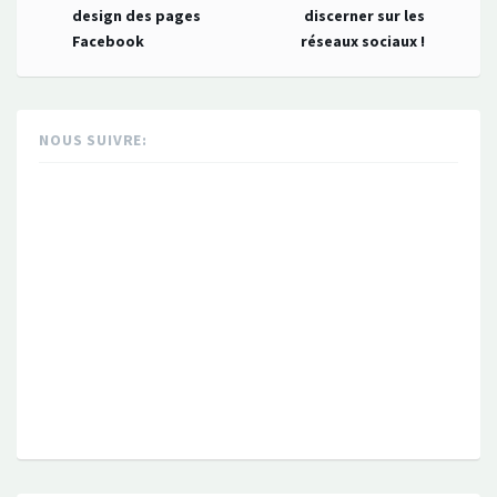
navigation
design des pages
discerner sur les
Facebook
réseaux sociaux !
NOUS SUIVRE: