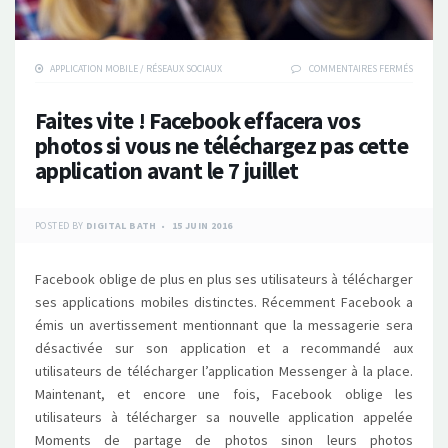
SUR
APPLICATION MOBILE
/
RÉSEAUX SOCIAUX
COMMENTAIRES FERMÉS
FAITES
VITE
Faites vite ! Facebook effacera vos
!
FACEBO
photos si vous ne téléchargez pas cette
EFFACER
application avant le 7 juillet
VOS
PHOTOS
SI
VOUS
POSTED BY
DIGITAL BATH
15 JUIN 2016
NE
TÉLÉCH
PAS
CETTE
Facebook oblige de plus en plus ses utilisateurs à télécharger
APPLICA
ses applications mobiles distinctes. Récemment Facebook a
AVANT
émis un avertissement mentionnant que la messagerie sera
LE
7
désactivée sur son application et a recommandé aux
JUILLET
utilisateurs de télécharger l’application Messenger à la place.
Maintenant, et encore une fois, Facebook oblige les
utilisateurs à télécharger sa nouvelle application appelée
Moments de partage de photos sinon leurs photos