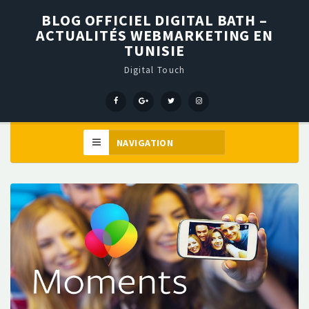
BLOG OFFICIEL DIGITAL BATH –
ACTUALITÉS WEBMARKETING EN
TUNISIE
Digital Touch
Menu
Menu
Menu
Élément
Item
Item
Item
de
menu