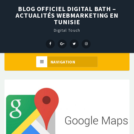
BLOG OFFICIEL DIGITAL BATH –
ACTUALITÉS WEBMARKETING EN
TUNISIE
Digital Touch
Menu
Menu
Menu
Élément
Item
Item
Item
de
menu