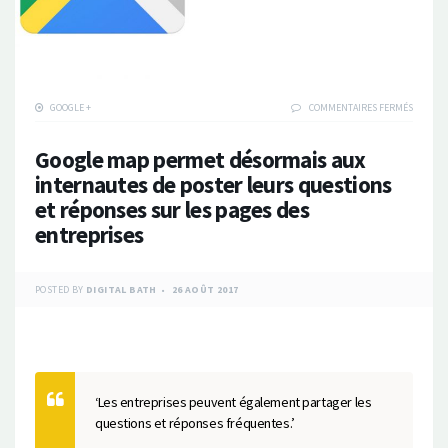
SUR
GOOGLE +
COMMENTAIRES FERMÉS
GOOGLE
MAP
Google map permet désormais aux
PERMET
DÉSORM
internautes de poster leurs questions
AUX
et réponses sur les pages des
INTERN
DE
entreprises
POSTER
LEURS
QUESTI
ET
POSTED BY
DIGITAL BATH
26 AOÛT 2017
RÉPONS
SUR
LES
PAGES
DES
ENTREP
‘Les entreprises peuvent également partager les
questions et réponses fréquentes.’