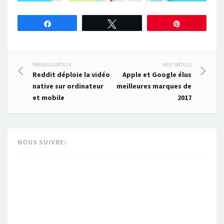
Partagez
Tweetez
Épingle
Post
PREVIOUS ARTICLE
NEXT ARTICLE
Reddit déploie la vidéo
Apple et Google élus
navigation
native sur ordinateur
meilleures marques de
et mobile
2017
NOUS SUIVRE: