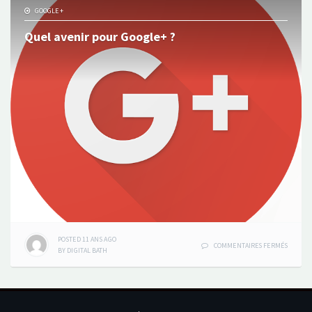
RENDEZ
GOOGLE +
VOUS
POUR
Quel avenir pour Google+ ?
GOOGLE
POSTED
11 ANS
AGO
SUR
COMMENTAIRES FERMÉS
BY
DIGITAL BATH
QUEL
AVENIR
POUR
GOOGLE
?