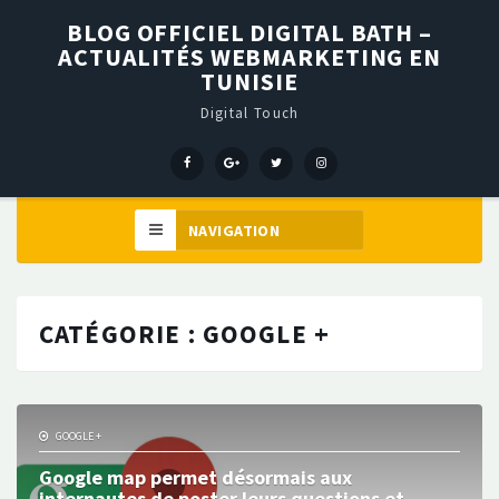
BLOG OFFICIEL DIGITAL BATH –
ACTUALITÉS WEBMARKETING EN
TUNISIE
Digital Touch
Menu
Menu
Menu
Élément
Item
Item
Item
de
menu
CATÉGORIE :
GOOGLE +
GOOGLE +
Google map permet désormais aux
internautes de poster leurs questions et