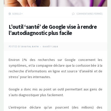
SUR
GOOGLE +
COMMENTAIRES FERMÉS
L’OUTIL
‘SANTÉ’
L’outil ‘santé’ de Google vise à rendre
DE
GOOGLE
l’autodiagnostic plus facile
VISE
À
RENDRE
L’AUTOD
POSTED BY
DIGITAL BATH
5 AOÛT 2016
PLUS
FACILE
Environ 1% des recherches sur Google concernent les
symptômes, et la compagnie déclare que la confusion liée à la
recherche d’informations en ligne est source ‘d’anxiété et de
stress’ pour les internautes.
Google a donc mis au point un outil permettant aux gens de
s’auto diagnostiquer plus facilement.
L’entreprise déclare qu’un pourcent (des millions) des