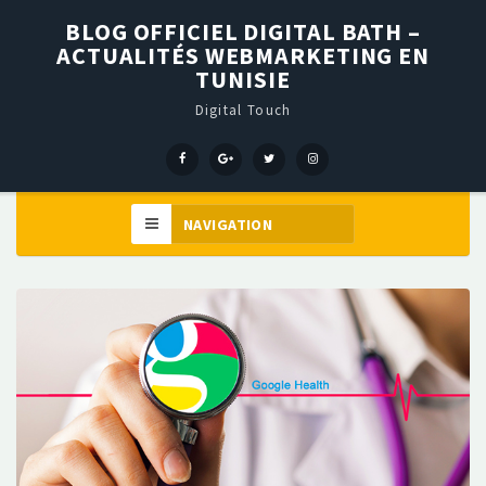
BLOG OFFICIEL DIGITAL BATH –
ACTUALITÉS WEBMARKETING EN
TUNISIE
Digital Touch
Menu
Menu
Menu
Élément
Item
Item
Item
de
menu