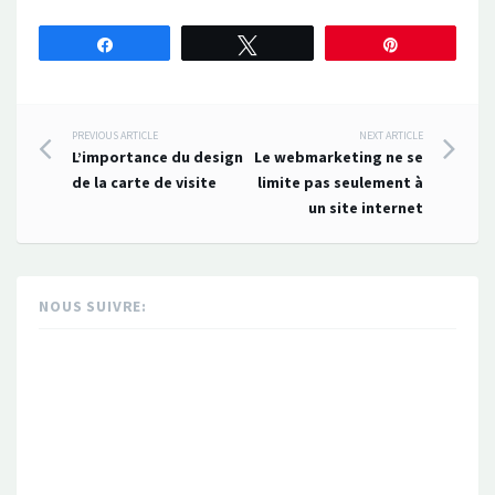
Partagez
Tweetez
Épingle
Post
PREVIOUS ARTICLE
NEXT ARTICLE
L’importance du design
Le webmarketing ne se
navigation
de la carte de visite
limite pas seulement à
un site internet
NOUS SUIVRE: