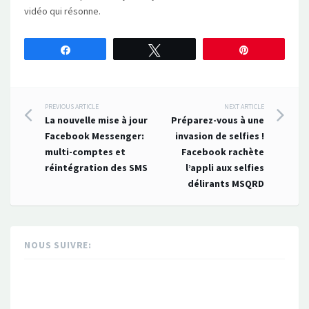
vidéo qui résonne.
Partagez
Tweetez
Épingle
Post
PREVIOUS ARTICLE
NEXT ARTICLE
La nouvelle mise à jour
Préparez-vous à une
navigation
Facebook Messenger:
invasion de selfies !
multi-comptes et
Facebook rachète
réintégration des SMS
l’appli aux selfies
délirants MSQRD
NOUS SUIVRE: