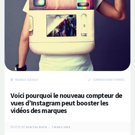
SUR
RÉSEAUX SOCIAUX
COMMENTAIRES FERMÉS
VOICI
POURQU
Voici pourquoi le nouveau compteur de
LE
NOUVEA
vues d’Instagram peut booster les
COMPTE
vidéos des marques
DE
VUES
D’INST
PEUT
POSTED BY
DIGITAL BATH
7 MARS 2016
BOOSTE
LES