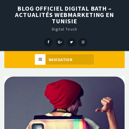
BLOG OFFICIEL DIGITAL BATH –
ACTUALITÉS WEBMARKETING EN
TUNISIE
Digital Touch
Menu
Menu
Menu
Élément
Item
Item
Item
de
menu