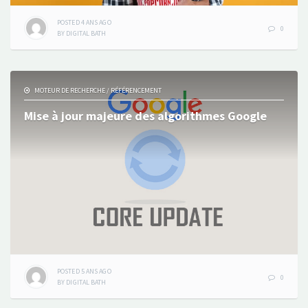
POSTED
4 ANS
AGO
0
BY
DIGITAL BATH
MOTEUR DE RECHERCHE
/
RÉFÉRENCEMENT
Mise à jour majeure des algorithmes Google
POSTED
5 ANS
AGO
0
BY
DIGITAL BATH