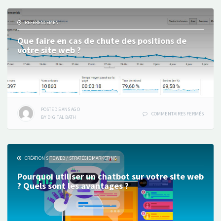
RÉFÉRENCEMENT
Que faire en cas de chute des positions de
votre site web ?
POSTED
5 ANS
AGO
SUR
COMMENTAIRES FERMÉS
BY
DIGITAL BATH
QUE
FAIRE
EN
CAS
DE
CRÉATION SITE WEB
/
STRATÉGIE MARKETING
CHUTE
DES
Pourquoi utiliser un chatbot sur votre site web
POSITIO
? Quels sont les avantages ?
DE
VOTRE
SITE
WEB
?