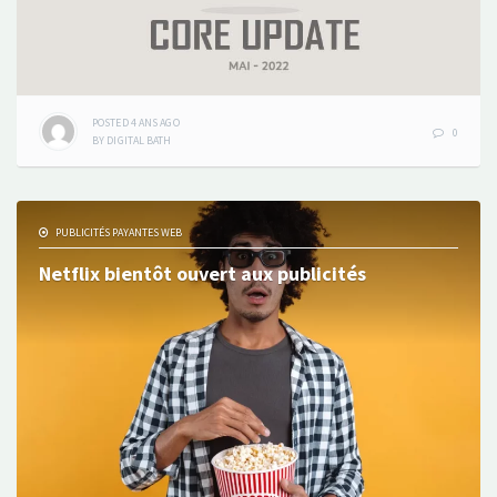
POSTED
4 ANS
AGO
0
BY
DIGITAL BATH
PUBLICITÉS PAYANTES WEB
Netflix bientôt ouvert aux publicités