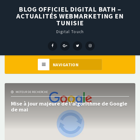
BLOG OFFICIEL DIGITAL BATH –
ACTUALITÉS WEBMARKETING EN
TUNISIE
Digital Touch
Menu
Menu
Menu
Élément
Item
Item
Item
de
menu
MOTEUR DE RECHERCHE
Mise à jour majeure de l’algorithme de Google
de mai