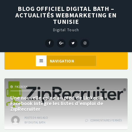
BLOG OFFICIEL DIGITAL BATH –
ACTUALITÉS WEBMARKETING EN
TUNISIE
Digital Touch
Menu
Menu
Menu
Élément
Item
Item
Item
de
menu
FACEBOOK
Une nouvelle épine au pied de LinkedIn :
Facebook intègre les listes d’emploi de
ZipRecruiter
POSTED
9 ANS
AGO
SUR
COMMENTAIRES FERMÉS
BY
DIGITAL BATH
UNE
NOUVEL