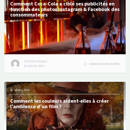
Comment Coca-Cola a ciblé ses publicités en
fonction des photos Instagram & Facebook des
consommateurs
POSTED
9 ANS
AGO
SUR
COMMENTAIRES FERMÉS
BY
DIGITAL BATH
COMME
COCA-
COLA
A
CIBLÉ
NON CLASSÉ
SES
PUBLICI
Comment les couleurs aident-elles à créer
EN
l’ambiance d’un film ?
FONCTI
DES
PHOTOS
INSTAG
&
FACEBO