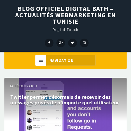
BLOG OFFICIEL DIGITAL BATH –
ACTUALITÉS WEBMARKETING EN
TUNISIE
Digital Touch
Menu
Menu
Menu
Élément
Item
Item
Item
de
menu
RÉSEAUX SOCIAUX
Twitter permet désormais de recevoir des
messages privés de n’importe quel utilisateur